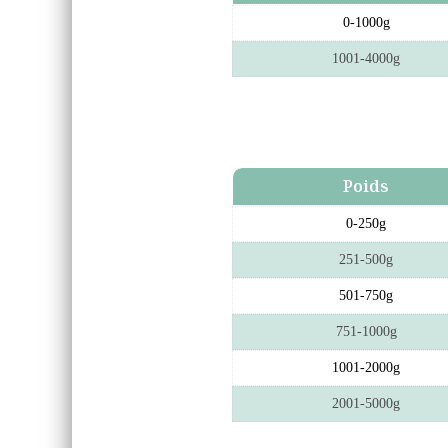
0-1000g
1001-4000g
Poids
0-250g
251-500g
501-750g
751-1000g
1001-2000g
2001-5000g