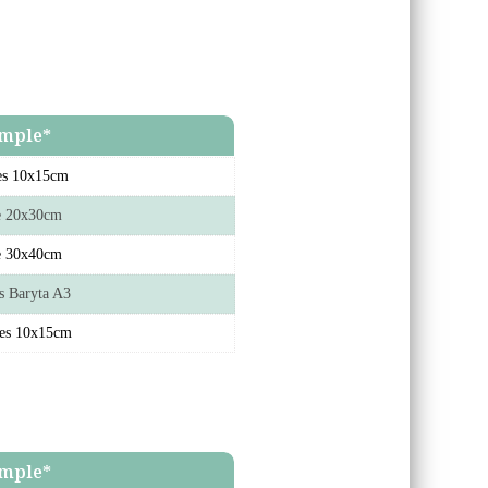
mple*
ges 10x15cm
ge 20x30cm
ge 30x40cm
es Baryta A3
ges 10x15cm
mple*