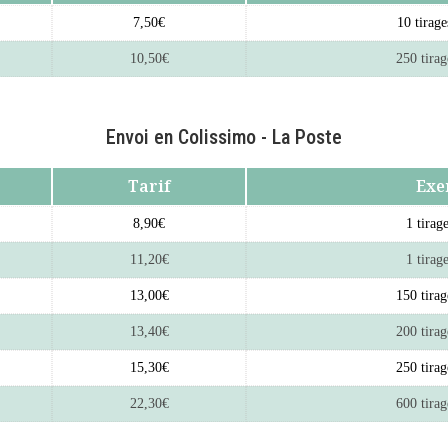
7,50€
10 tirag
10,50€
250 tira
Envoi en Colissimo - La Poste
Tarif
Exe
8,90€
1 tira
11,20€
1 tira
13,00€
150 tira
13,40€
200 tira
15,30€
250 tira
22,30€
600 tira