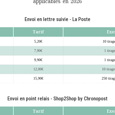
applicables en 2026
Envoi en lettre suivie - La Poste
Tarif
Exe
5,20€
10 tira
7,90€
1 tira
9,90€
1 tira
12,00€
10 tirag
15,90€
250 tira
Envoi en point relais - Shop2Shop by Chronopost
Tarif
Exe