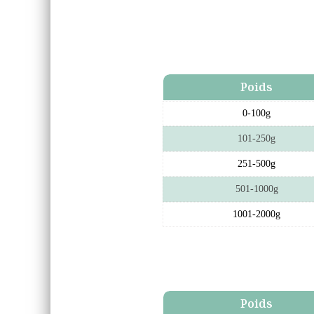
Poids
0-100g
101-250g
251-500g
501-1000g
1001-2000g
Poids